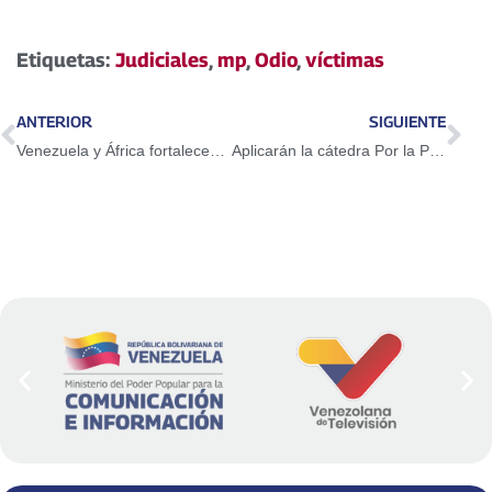
Etiquetas:
Judiciales
,
mp
,
Odio
,
víctimas
ANTERIOR
SIGUIENTE
Venezuela y África fortalecen bases jurídicas
Aplicarán la cátedra Por la Paz y la Vida al sistema educativo