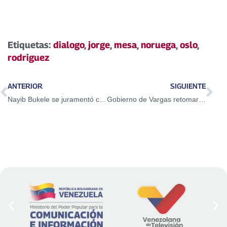
Etiquetas:
dialogo
,
jorge
,
mesa
,
noruega
,
oslo
,
rodriguez
ANTERIOR
SIGUIENTE
Nayib Bukele se juramentó como Presidente de El Salvador
Gobierno de Vargas retomará reconstrucción de Parque El Agua en Caraballeda