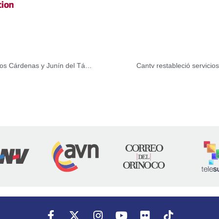
cion
Cuatro compactadoras fueron adjudicadas a los municipios Cárdenas y Junín del Táchira
Cantv restableció servici