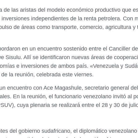
na de las aristas del modelo económico productivo que e
 inversiones independientes de la renta petrolera. Con mi
pulso de áreas como transporte, comercio, agricultura y
bordaron en un encuentro sostenido entre el Canciller de
e Sisulu. Allí se identificaron nuevas áreas de coopera
mías e inversiones de ambos país. «Venezuela y Sudáfri
de la reunión, celebrada este viernes.
o un encuentro con Ace Magashule, secretario general de
ales. En la reunión, el funcionario venezolano invitó al po
UV), cuya plenaria se realizará entre el 28 y 30 de juli
ntes del gobierno sudafricano, el diplomático venezolan