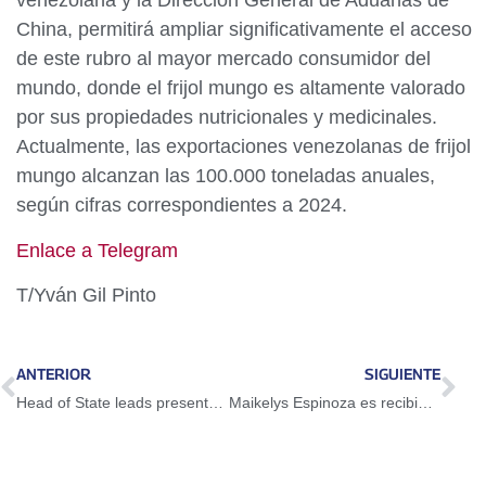
venezolana y la Dirección General de Aduanas de
China, permitirá ampliar significativamente el acceso
de este rubro al mayor mercado consumidor del
mundo, donde el frijol mungo es altamente valorado
por sus propiedades nutricionales y medicinales.
Actualmente, las exportaciones venezolanas de frijol
mungo alcanzan las 100.000 toneladas anuales,
según cifras correspondientes a 2024.
Enlace a Telegram
T/Yván Gil Pinto
ANTERIOR
SIGUIENTE
Head of State leads presentation of Legislative Plan for the candidates for National Assembly deputies
Maikelys Espinoza es recibida por los brazos de su madre y abuela en el Palacio de Miraflores