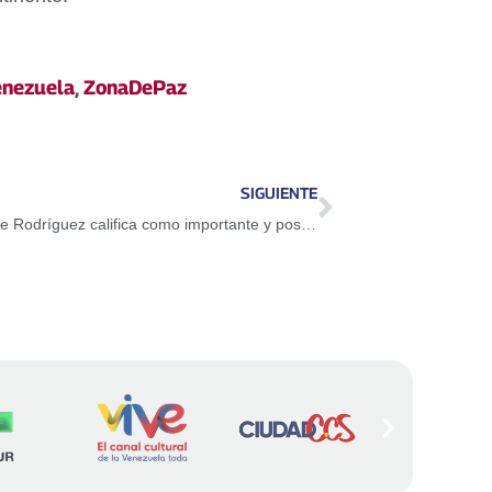
enezuela
,
ZonaDePaz
SIGUIENTE
Presidente de la Asamblea Nacional Jorge Rodríguez califica como importante y positivo restablecimiento de vuelos con EE. UU.