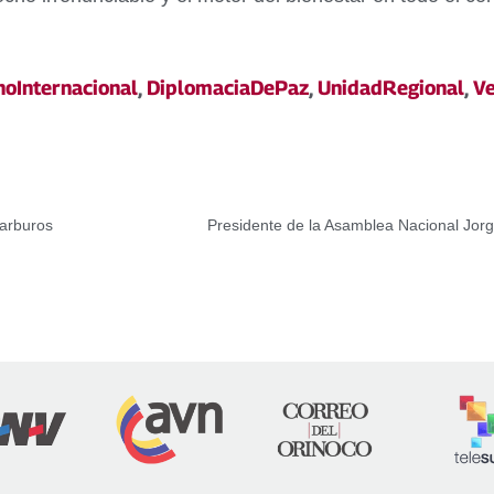
oInternacional
,
DiplomaciaDePaz
,
UnidadRegional
,
V
carburos