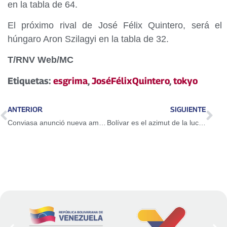
en la tabla de 64.
El próximo rival de José Félix Quintero, será el
húngaro Aron Szilagyi en la tabla de 32.
T/RNV Web/MC
Etiquetas:
esgrima
,
JoséFélixQuintero
,
tokyo
ANTERIOR
SIGUIENTE
Conviasa anunció nueva ampliación de flota y capacitación de su talento humano
Bolívar es el azimut de la lucha contra la tiranía del imperio