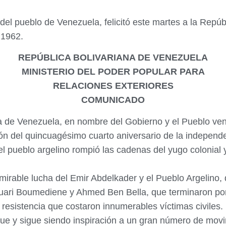
el pueblo de Venezuela, felicitó este martes a la Repúbl
 1962.
REPÚBLICA BOLIVARIANA DE VENEZUELA
MINISTERIO DEL PODER POPULAR PARA
RELACIONES EXTERIORES
COMUNICADO
na de Venezuela, en nombre del Gobierno y el Pueblo ve
ción del quincuagésimo cuarto aniversario de la independ
el pueblo argelino rompió las cadenas del yugo colonial
able lucha del Emir Abdelkader y el Pueblo Argelino, di
uari Boumediene y Ahmed Ben Bella, que terminaron por 
e resistencia que costaron innumerables víctimas civiles.
fue y sigue siendo inspiración a un gran número de movi