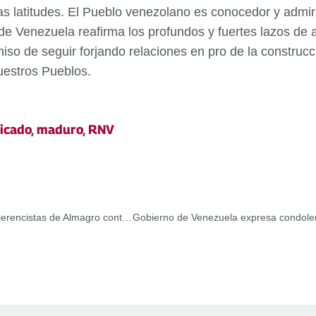
as latitudes. El Pueblo venezolano es conocedor y admira
 de Venezuela reafirma los profundos y fuertes lazos de
iso de seguir forjando relaciones en pro de la construcc
nuestros Pueblos.
icado
,
maduro
,
RNV
Actor estadounidense Danny Glover rechaza acciones injerencistas de Almagro contra Venezuela