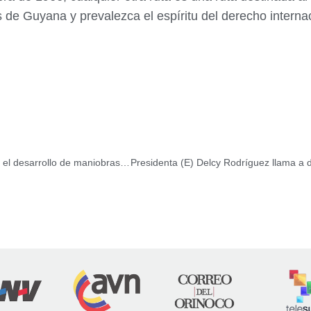
 de Guyana y prevalezca el espíritu del derecho internac
Presidenta encargada visitó el Fuerte Terepaima durante el desarrollo de maniobras de formación de la FANB