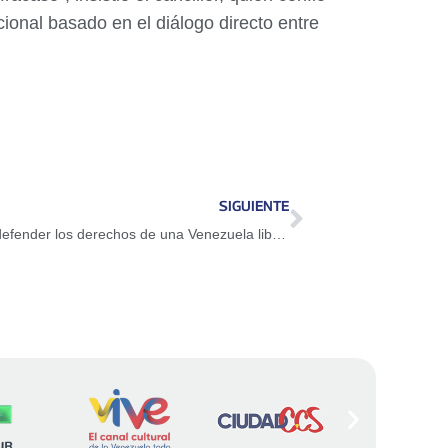
ional basado en el diálogo directo entre
SIGUIENTE
Presidenta (E) Delcy Rodríguez llama a defender los derechos de una Venezuela libre y soberana con orgullo bolivariano