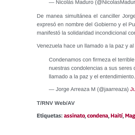
— Nicolás Maduro (@NicolasMadu
De manea simultánea el canciller Jorge
expresó en nombre del Gobierno y el Pue
manifestó la solidaridad incondicional c
Venezuela hace un llamado a la paz y al 
Condenamos con firmeza el terrible
nuestras condolencias a sus seres 
llamado a la paz y el entendimiento
— Jorge Arreaza M (@jaarreaza)
J
T/RNV Web/AV
Etiquetas:
assinato
,
condena
,
Haití
,
Mag