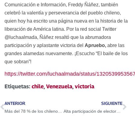
Comunicación e Información, Freddy Ñáñez, también
celebró la valentía y perseverancia del pueblo chileno,
quien hoy ha escrito una página nueva en la historia de la
liberación de América latina.
Por
la red social Twitter
@luchaalmada, Ñáñez re
salt
ó
que
la abrumadora
participación y aplastante victoria del
Apruebo,
abre las
grandes alamedas nuevamente. ¡Escucho “El baile de los
que sobran”!
https://twitter.com/luchaalmada/status/13205399535
Etiquetas:
chile
,
Venezuela
,
victoria
ANTERIOR
SIGUIENTE
Más del 78 % de los chilenos aprueba reemplazar la Constitución
Alta participación de electores del circuito 6 en Simulacro Electoral