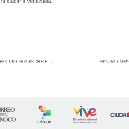
ara atacar a Venezuela.
Países Opep y No Opep recortarán 1,7 millones de barriles diarios de crudo desde 2017
Vinculan a Mich