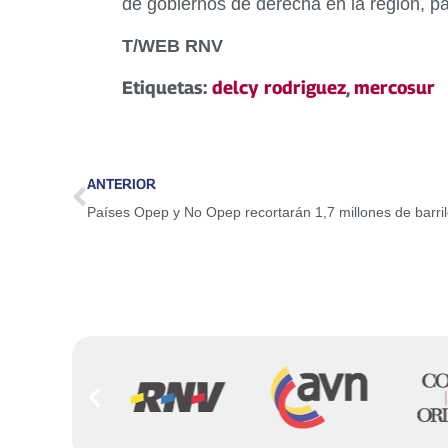
de gobiernos de derecha en la región, p
T/WEB RNV
Etiquetas:
delcy rodriguez
,
mercosur
ANTERIOR