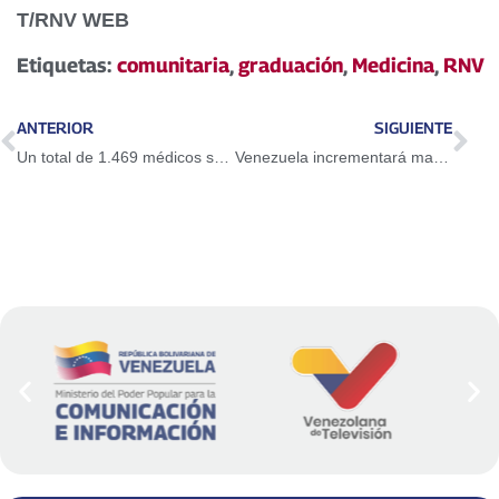
T/RNV WEB
Etiquetas:
comunitaria
,
graduación
,
Medicina
,
RNV
ANTERIOR
SIGUIENTE
Un total de 1.469 médicos se han graduado desde el año 2013
Venezuela incrementará matrícula de médicos integrales comunitarios