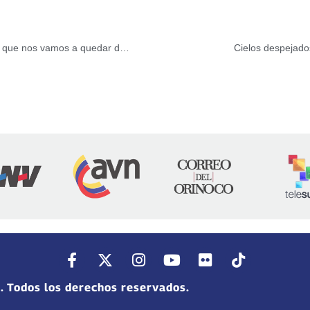
Cabello: EEUU cree que va a bombardear a Venezuela y que nos vamos a quedar de brazos cruzados
Cielos despejados
. Todos los derechos reservados.