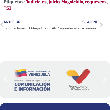
Etiquetas:
Judiciales
,
juicio
,
Magnicidio
,
requesens
,
TSJ
ANTERIOR
SIGUIENTE
Esto declararon Ortega Díaz, Santos, Uribe y Machado antes del atentado contra el Presidente Maduro
ANC aprueba allanar inmunidad parlamentaria de Requesens y Borges