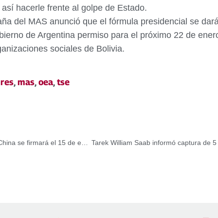
 así hacerle frente al golpe de Estado.
paña del MAS anunció que el fórmula presidencial se dar
gobierno de Argentina permiso para el próximo 22 de ener
nizaciones sociales de Bolivia.
ires
,
mas
,
oea
,
tse
Trump asegura que fase uno de acuerdo comercial con China se firmará el 15 de enero