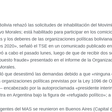
olivia rehazó las solicitudes de inhabilitación del Movi
 Evo Morales; está habilitado para participar en los comic
 y los deberes de las organizaciones políticas bolivian
ales 2020», señaló el TSE en un comunicado publicado e
vó a cabo el pasado lunes, luego de que de recibir dos so
upuesto fraude» presentado en el informe de la Organiz
Morales.
aló que desestimó las demandas debido a que «ninguna d
s organizaciones políticas previstas por la Ley 1096 de 
 — encabezado por la autoproclamada «presidente interi
ra en Argentina bajo la figura de «refugiado político»; 
igentes del MAS se reunieron en Buenos Aires (Capital 