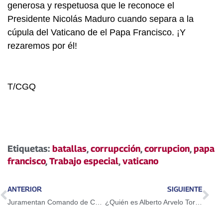
generosa y respetuosa que le reconoce el
Presidente Nicolás Maduro cuando separa a la
cúpula del Vaticano de el Papa Francisco. ¡Y
rezaremos por él!
T/CGQ
Etiquetas:
batallas
,
corrupcción
,
corrupcion
,
papa
francisco
,
Trabajo especial
,
vaticano
ANTERIOR
SIGUIENTE
Juramentan Comando de Campaña Zamora 200 en Delta Amacuro
¿Quién es Alberto Arvelo Torrealba? Maduro recordó el natalicio del poeta barinés