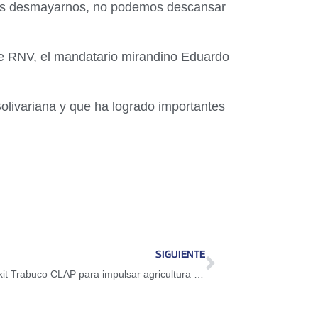
emos desmayarnos, no podemos descansar
 de RNV, el mandatario mirandino Eduardo
 Bolivariana y que ha logrado importantes
SIGUIENTE
Zulia: Gobierno Bolivariano entregó 300 kit Trabuco CLAP para impulsar agricultura urbana