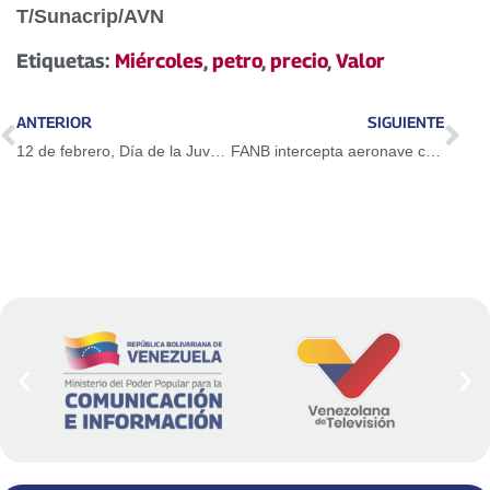
T/Sunacrip/AVN
Etiquetas:
Miércoles
,
petro
,
precio
,
Valor
ANTERIOR
SIGUIENTE
12 de febrero, Día de la Juventud rebelde y patriota de Venezuela
FANB intercepta aeronave con 430 panelas de cocaína procedente de Colombia