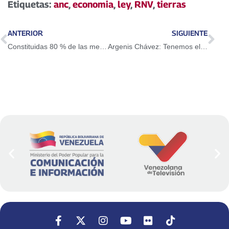
Etiquetas:
anc
,
economia
,
ley
,
RNV
,
tierras
ANTERIOR
SIGUIENTE
Constituidas 80 % de las mesas electorales en todo el país
Argenis Chávez: Tenemos el sistema electoral más perfecto del mundo