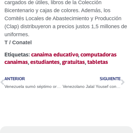
cargados de útiles, libros de la Colección
Bicentenario y cajas de colores. Además, los
Comités Locales de Abastecimiento y Producción
(Clap) distribuyeron a precios justos 1,5 millones de
uniformes.
T / Conatel
Etiquetas:
canaima educativo
,
computadoras
canaimas
,
estudiantes
,
gratuitas
,
tabletas
ANTERIOR
SIGUIENTE
Venezuela sumó séptimo oro en Suramericanos Escolares
Venezolano Jalal Yousef conquistó el Open de Pool en Dubái