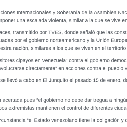
aciones Internacionales y Soberanía de la Asamblea Nac
oner una escalada violenta, similar a la que se vive en 
laces, transmitido por TVES, donde señaló que las con
tuadas por el gobierno norteamericano y la Unión Europ
stra nación, similares a los que se viven en el territori
ositores cipayos en Venezuela” contra el gobierno demo
nvolucrarse directamente” en acciones contra el pueblo 
que se llevó a cabo en El Junquito el pasado 15 de enero
 acertada pues “el gobierno no debe dar tregua a ningún 
upos extremistas mantienen el control de diferentes ciud
rcunstancia “el Estado venezolano tiene la obligación y