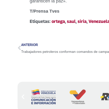
garanticen la paz».
T/Prensa Tves
Etiquetas:
ortega
,
saul
,
siria
,
Venezuel
ANTERIOR
Trabajadores petroleros conforman comandos de campañ