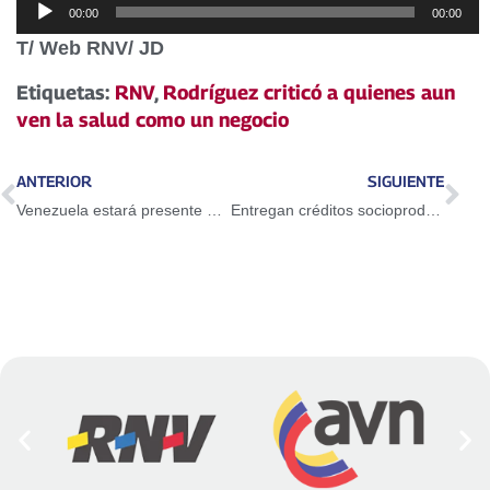
Reproductor
00:00
00:00
de
T/ Web RNV/ JD
audio
Etiquetas:
RNV
,
Rodríguez criticó a quienes aun
ven la salud como un negocio
ANTERIOR
SIGUIENTE
Venezuela estará presente en las 24 horas de México
Entregan créditos socioproductivos a CLAP de Anzoátegui