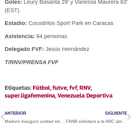
Goles:
Leury Basanta 29’ y Vanessa Maurera 63’
(EST)
Estadio:
Cocodrilos Sport Park en Caracas
Asistencia:
94 personas
Delegado FVF:
Jesús Hernández
T/RNV/PRENSA FVF
Etiquetas:
Fútbol
,
futve
,
fvf
,
RNV
,
super.ligafemenina
,
Venezuela Deportiva
ANTERIOR
SIGUIENTE
Maduro inauguró unidad educativa en Ciudad Caribia: Inicia año escolar 2017-2018
FANB solicitará a la ANC abrir debate para fortalecer seguridad nacional