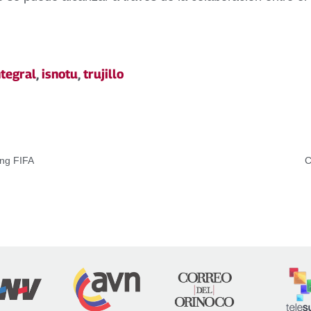
ntegral
,
isnotu
,
trujillo
ing FIFA
C