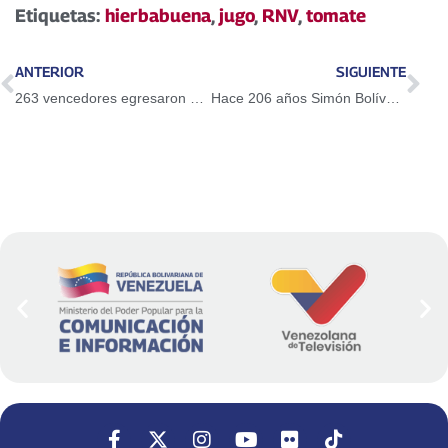
Etiquetas:
hierbabuena
,
jugo
,
RNV
,
tomate
ANTERIOR
SIGUIENTE
263 vencedores egresaron de Misión Ribas en Barinas
Hace 206 años Simón Bolívar emprendió la Campaña Admirable