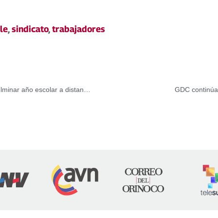
le
,
sindicato
,
trabajadores
Más del 90% de los venezolanos están de acuerdo en culminar año escolar a distancia
GDC continúa 