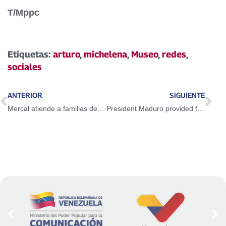
T/Mppc
Etiquetas:
arturo
,
michelena
,
Museo
,
redes
,
sociales
ANTERIOR
SIGUIENTE
Mercal atiende a familias de la parroquia Caricuao con modalidad “La Bodega va a tu Casa”
President Maduro provided financing for the planting of 1,120,000 hectares in the country