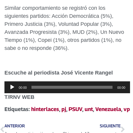
Similar comportamiento se registró con los
siguientes partidos: Acción Democrática (5%),
Primero Justicia (3%), Voluntad Popular (3%),
Avanzada Progresista (3%), MUD (2%), Un Nuevo
Tiempo (1%), Copei (1%), otros partidos (1%), no
sabe o no responde (36%).
Escuche al periodista José Vicente Rangel
Reproductor
00:00
00:00
de
T/RNV WEB
audio
Etiquetas:
hinterlaces
,
pj
,
PSUV
,
unt
,
Venezuela
,
vp
ANTERIOR
SIGUIENTE