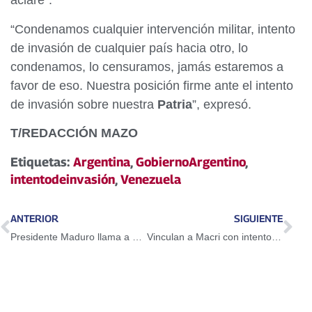
aclare”.
“Condenamos cualquier intervención militar, intento
de invasión de cualquier país hacia otro, lo
condenamos, lo censuramos, jamás estaremos a
favor de eso. Nuestra posición firme ante el intento
de invasión sobre nuestra
Patria
”, expresó.
T/REDACCIÓN MAZO
Etiquetas:
Argentina
,
GobiernoArgentino
,
intentodeinvasión
,
Venezuela
ANTERIOR
SIGUIENTE
Presidente Maduro llama a promover la unión y la paz en el Día del Amor y la Amistad
Vinculan a Macri con intento de invasión a Venezuela