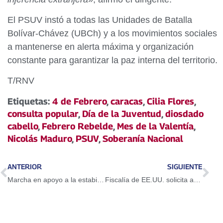
El PSUV instó a todas las Unidades de Batalla
Bolívar-Chávez (UBCh) y a los movimientos sociales
a mantenerse en alerta máxima y organización
constante para garantizar la paz interna del territorio.
T/RNV
Etiquetas:
4 de Febrero
,
caracas
,
Cilia Flores
,
consulta popular
,
Día de la Juventud
,
diosdado
cabello
,
Febrero Rebelde
,
Mes de la Valentía
,
Nicolás Maduro
,
PSUV
,
Soberanía Nacional
ANTERIOR
SIGUIENTE
Marcha en apoyo a la estabilidad y paz de Venezuela
Fiscalía de EE.UU. solicita aplazar audiencia del presidente Nicolás Maduro y primera dama Cilia Flores en Nueva York