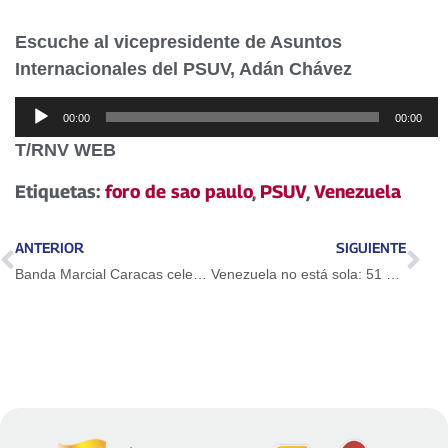
Escuche al vicepresidente de Asuntos
Internacionales del PSUV, Adán Chávez
Reproductor
00:00
00:00
de
T/RNV WEB
audio
Etiquetas:
foro de sao paulo
,
PSUV
,
Venezuela
ANTERIOR
SIGUIENTE
Banda Marcial Caracas celebrará aniversario 451 de la ciudad capital
Venezuela no está sola: 51 países firmaron declaración en apoyo al pueblo venezolano