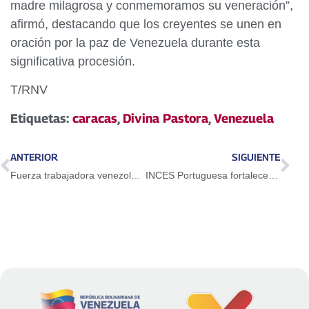
madre milagrosa y conmemoramos su veneración”,
afirmó, destacando que los creyentes se unen en
oración por la paz de Venezuela durante esta
significativa procesión.
T/RNV
Etiquetas:
caracas
,
Divina Pastora
,
Venezuela
ANTERIOR
SIGUIENTE
Fuerza trabajadora venezolana marcha hoy en respaldo del presidente Nicolás Maduro y la primera dama Cilia Flores
INCES Portuguesa fortalece formación técnica profesional 2026