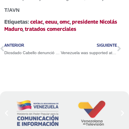
T/AVN
Etiquetas:
celac
,
eeuu
,
omc
,
presidente Nicolás
Maduro
,
tratados comerciales
ANTERIOR
SIGUIENTE
Diosdado Cabello denunció nueva narrativa que intentan imponer sobre Venezuela
Venezuela was supported at the CELAC Summit in Honduras