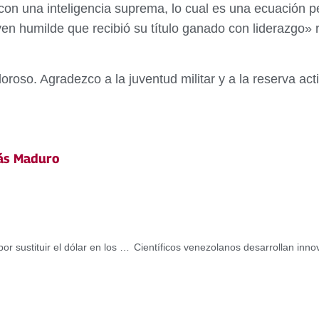
con una inteligencia suprema, lo cual es una ecuación per
en humilde que recibió su título ganado con liderazgo» r
oso. Agradezco a la juventud militar y a la reserva act
ás Maduro
Lula rechaza amenazas arancelarias de Trump y aboga por sustituir el dólar en los BRICS