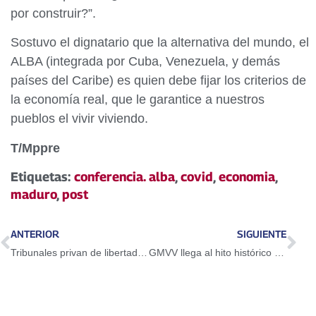
por construir?”.
Sostuvo el dignatario que la alternativa del mundo, el
ALBA (integrada por Cuba, Venezuela, y demás
países del Caribe) es quien debe fijar los criterios de
la economía real, que le garantice a nuestros
pueblos el vivir viviendo.
T/Mppre
Etiquetas:
conferencia. alba
,
covid
,
economia
,
maduro
,
post
ANTERIOR
SIGUIENTE
Tribunales privan de libertad a ocho personas por su participación en incursión terrorista
GMVV llega al hito histórico de 3 millones 100 mil hogares construidos