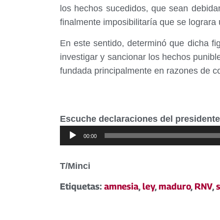
los hechos sucedidos, que sean debida
finalmente imposibilitaría que se lograra
En este sentido, determinó que dicha fi
investigar y sancionar los hechos punible
fundada principalmente en razones de con
Escuche declaraciones del presiden
Reproductor
00:00
de
audio
T/Minci
Etiquetas:
amnesia
,
ley
,
maduro
,
RNV
,