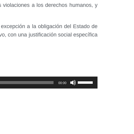
 violaciones a los derechos humanos, y
 excepción a la obligación del Estado de
o, con una justificación social específica
Utiliza
00:00
las
teclas
de
flecha
arriba/abajo
para