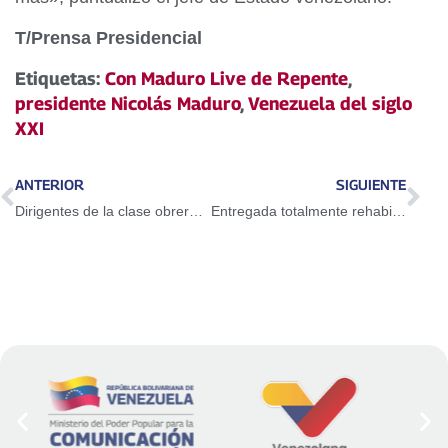
T/Prensa Presidencial
Etiquetas:
Con Maduro Live de Repente
,
presidente Nicolás Maduro
,
Venezuela del siglo
XXI
ANTERIOR
SIGUIENTE
Dirigentes de la clase obrera en Carabobo destacan legado del Comandante Chávez a 12 años de su siembra
Entregada totalmente rehabilitada la Unidad Educativa Ciudad Cuatricentenaria en Caricuao