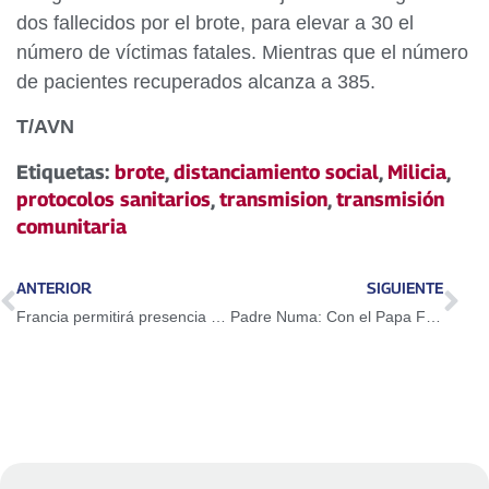
dos fallecidos por el brote, para elevar a 30 el
número de víctimas fatales. Mientras que el número
de pacientes recuperados alcanza a 385.
T/AVN
Etiquetas:
brote
,
distanciamiento social
,
Milicia
,
protocolos sanitarios
,
transmision
,
transmisión
comunitaria
ANTERIOR
SIGUIENTE
Francia permitirá presencia de público en estadios y espectáculos desde el 11 de julio
Padre Numa: Con el Papa Francisco la causa de José Gregorio Hernández tomó fuerza