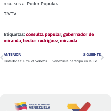
recursos al
Poder Popular.
T/VTV
Etiquetas:
consulta popular
,
gobernador de
miranda
,
hector rodriguez
,
miranda
ANTERIOR
SIGUIENTE
Hinterlaces: 67% of Venezuelans will definitely vote in parliamentary elections
Venezuela participa en la Conferencia de Naciones Unidas sobre Cambio Climático