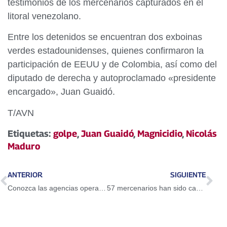
testimonios de los mercenarios capturados en el
litoral venezolano.
Entre los detenidos se encuentran dos exboinas
verdes estadounidenses, quienes confirmaron la
participación de EEUU y de Colombia, así como del
diputado de derecha y autoproclamado «presidente
encargado», Juan Guaidó.
T/AVN
Etiquetas:
golpe
,
Juan Guaidó
,
Magnicidio
,
Nicolás
Maduro
ANTERIOR
SIGUIENTE
Conozca las agencias operativas del Banco Bicentenario durante la flexibilización de la cuarentena
57 mercenarios han sido capturados por fallida incursión marítima en Venezuela