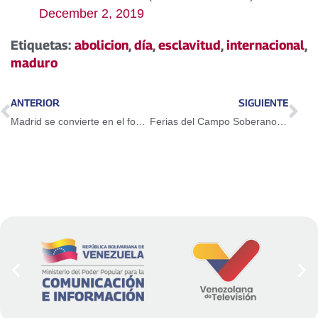
December 2, 2019
Etiquetas:
abolicion
,
día
,
esclavitud
,
internacional
,
maduro
ANTERIOR
SIGUIENTE
Madrid se convierte en el foco mundial contra la crisis climática
Ferias del Campo Soberano beneficiaron a más de mil familias en Falcón