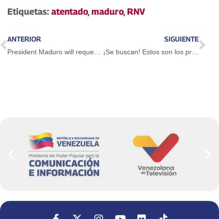
Etiquetas:
atentado
,
maduro
,
RNV
ANTERIOR
SIGUIENTE
President Maduro will request extradition of major financier of frustrated assassination attempt
¡Se buscan! Estos son los prófugos del magnicidio en grado de frustración contra el Estado y Pueblo venezolano