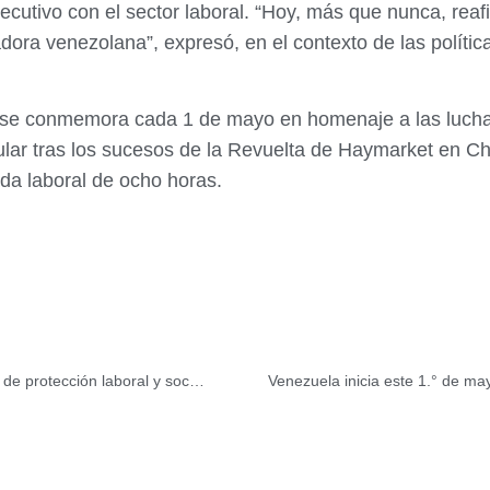
ecutivo con el sector laboral. “Hoy, más que nunca, re
adora venezolana”, expresó, en el contexto de las polític
s se conmemora cada 1 de mayo en homenaje a las luchas
ular tras los sucesos de la Revuelta de Haymarket en Ch
da laboral de ocho horas.
Inspectorías y Brigadas de Atención fortalecerán sistema de protección laboral y social en Venezuela
Venezuela inicia este 1.° de may