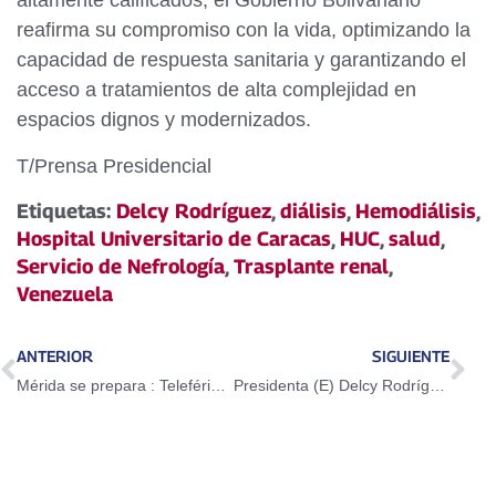
altamente calificados, el Gobierno Bolivariano
reafirma su compromiso con la vida, optimizando la
capacidad de respuesta sanitaria y garantizando el
acceso a tratamientos de alta complejidad en
espacios dignos y modernizados.
T/Prensa Presidencial
Etiquetas:
Delcy Rodríguez
,
diálisis
,
Hemodiálisis
,
Hospital Universitario de Caracas
,
HUC
,
salud
,
Servicio de Nefrología
,
Trasplante renal
,
Venezuela
ANTERIOR
SIGUIENTE
Mérida se prepara : Teleférico Mukumbarí reabre sus puertas
Presidenta (E) Delcy Rodríguez activa Plan por la Salud y la Vida 2026