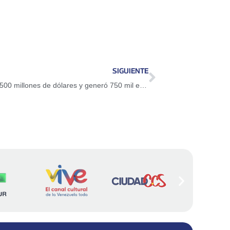
SIGUIENTE
Sector comercio y manufactura aportó 1.500 millones de dólares y generó 750 mil empleos en tres años