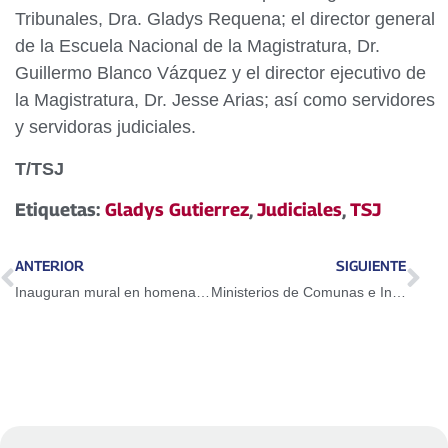
Tribunales, Dra. Gladys Requena; el director general
de la Escuela Nacional de la Magistratura, Dr.
Guillermo Blanco Vázquez y el director ejecutivo de
la Magistratura, Dr. Jesse Arias; así como servidores
y servidoras judiciales.
T/TSJ
Etiquetas:
Gladys Gutierrez
,
Judiciales
,
TSJ
ANTERIOR
SIGUIENTE
Inauguran mural en homenaje a 200 años de la Batalla de Pichincha
Ministerios de Comunas e Industrias abordan plan de industrialización comunal en el marco del 1×10 del Buen Gobierno