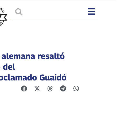
 alemana resaltó
 del
oclamado Guaidó