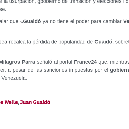
e la usurpación, gpobierno de transición y elecciones l
se.
ñalar que «
Guaidó
ya no tiene el poder para cambiar
Ve
pea recalca la pérdida de popularidad de
Guaidó
, sobre
ilagros Parra
señaló al portal
France24
que, mientras
er, a pesar de las sanciones impuestas por el
gobier
a Venezuela.
e Welle
,
Juan Guaidó