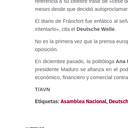
referencia a su celebre frase de «cese d
meses desde que decidió autoproclamar
El diario de Fráncfort fue enfático al se
intentarlo», cita el
Deutsche Welle
.
No es la primera vez que la prensa euro
oposición.
En diciembre pasado, la politóloga
Ana M
presidente Maduro se afianza en el pod
económico, financiero y comercial contr
T/AVN
Etiquetas:
Asamblea Nacional
,
Deutsch