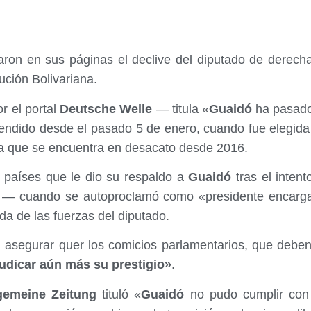
aron en sus páginas el declive del diputado de derec
lución Bolivariana.
r el portal
Deutsche Welle
— titula «
Guaidó
ha pasado 
endido desde el pasado 5 de enero, cuando fue elegida 
ia que se encuentra en desacato desde 2016.
 países que le dio su respaldo a
Guaidó
tras el intent
o — cuando se autoproclamó como «presidente encarg
da de las fuerzas del diputado.
l asegurar quer los comicios parlamentarios, que debe
udicar aún más su prestigio»
.
gemeine Zeitung
tituló «
Guaidó
no pudo cumplir con