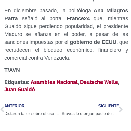
En diciembre pasado, la politóloga
Ana Milagros
Parra
señaló al portal
France24
que, mientras
Guaidó sigue perdiendo popularidad, el presidente
Maduro se afianza en el poder, a pesar de las
sanciones impuestas por el
gobierno de EEUU
, que
recrudecen el bloqueo económico, financiero y
comercial contra Venezuela.
T/AVN
Etiquetas:
Asamblea Nacional
,
Deutsche Welle
,
Juan Guaidó
ANTERIOR
SIGUIENTE
Dictaron taller sobre el uso del Petro en Guarenas
Bravos le otorgan pacto de un año a Adeiny Hechavarría