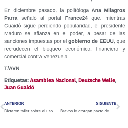
En diciembre pasado, la politóloga
Ana Milagros
Parra
señaló al portal
France24
que, mientras
Guaidó sigue perdiendo popularidad, el presidente
Maduro se afianza en el poder, a pesar de las
sanciones impuestas por el
gobierno de EEUU
, que
recrudecen el bloqueo económico, financiero y
comercial contra Venezuela.
T/AVN
Etiquetas:
Asamblea Nacional
,
Deutsche Welle
,
Juan Guaidó
ANTERIOR
SIGUIENTE
Dictaron taller sobre el uso del Petro en Guarenas
Bravos le otorgan pacto de un año a Adeiny Hechavarría